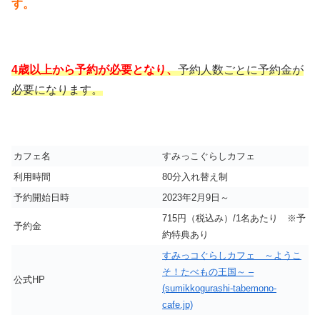
す。
4歳以上から予約が必要となり、
予約人数ごとに予約金が
必要になります。
カフェ名
すみっこぐらしカフェ
利用時間
80分入れ替え制
予約開始日時
2023年2月9日～
715円（税込み）/1名あたり ※予
予約金
約特典あり
すみっコぐらしカフェ ～ようこ
そ！たべもの王国～ –
公式HP
(sumikkogurashi-tabemono-
cafe.jp)