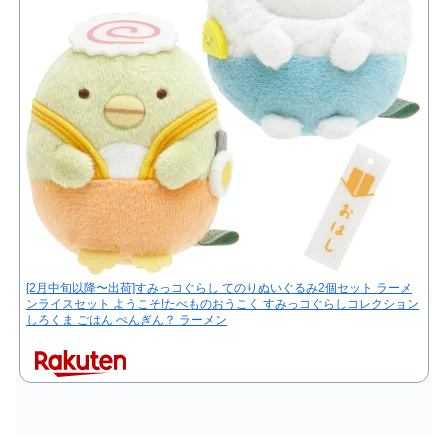
[2月中旬以降〜出荷]すみっコぐらし てのりぬいぐるみ2個セット ラーメ
ンライスセット ようこそ!たべものおうこく すみっコぐらしコレクション
しろくま ごはん ぺんぎん？ ラーメン