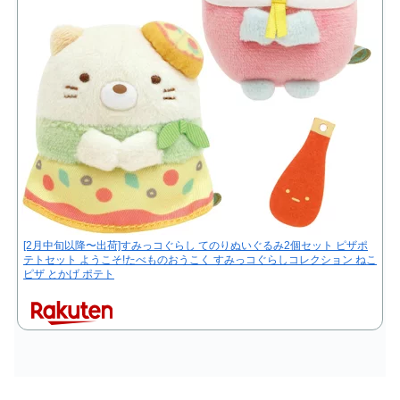
[2月中旬以降〜出荷]すみっコぐらし てのりぬいぐるみ2個セット ピザポ
テトセット ようこそ!たべものおうこく すみっコぐらしコレクション ねこ
ピザ とかげ ポテト