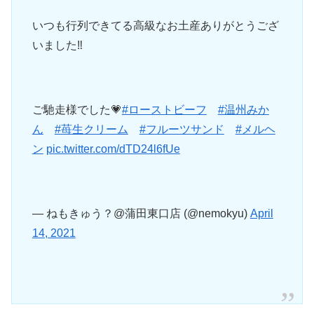
いつも行列できてる高級なお土産ありがとうござ
いました‼️
ご馳走様でした💗
#ローストビーフ
#温州みか
ん
#苺生クリーム
#フルーツサンド
#メルヘ
ン
pic.twitter.com/dTD24l6fUe
— ねもきゅう？@蒲田東口店 (@nemokyu)
April
14, 2021