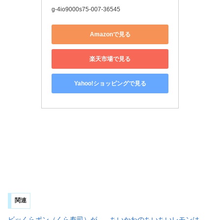
g-4io9000s75-007-36545
Amazonで見る
楽天市場で見る
Yahoo!ショッピングで見る
関連
ビッくらポン（くら寿司）が
ちいかわのちいちいレモンは