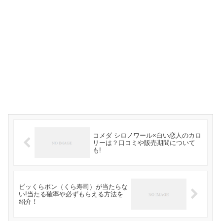
コメダ シロノワール×白い恋人のカロ
リーは？口コミや販売期間について
も!
ビッくらポン（くら寿司）が当たらな
い!当たる確率や必ずもらえる方法を
紹介！