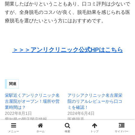
開業したばかりということもあり、口コミ評判は少ないで
すが、全身脱毛のコスパが良く、脱毛効果を感じられる医
療脱毛を選びたいという方にはおすすめです。
＞＞＞アンリクリニック公式HPはこちら
関連
栄駅近くアンリクリニック名
アリシアクリニック名古屋栄
古屋院がオープン！場所や営
院のリアルレビューから口コ
業時間は？
ミを確認！
2022年8月1日
2024年6月4日
愛知県の開店閉店情報
医療脱毛
Aクリニックデンタルの悪い
メニュー
ホーム
検索
トップ
サイドバー