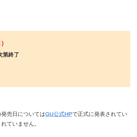
日）
次第終了
の発売日については
GU公式HP
で正式に発表されてい
されていません。