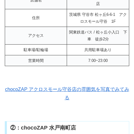
店舗名
店
茨城県 守谷市 松ヶ丘6-6-1 アク
住所
ロスモール守谷 1F
関東鉄道バス / 松ヶ丘小入口 下
アクセス
車 徒歩2分
駐車場/駐輪場
共用駐車場あり
営業時間
7:00~23:00
chocoZAP アクロスモール守谷店の雰囲気を写真でみてみ
る
②：chocoZAP 水戸南町店